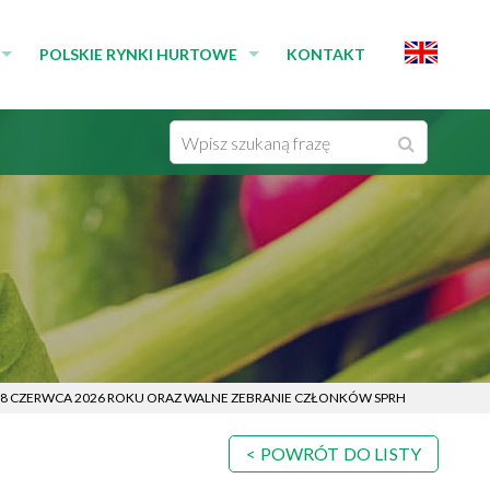
POLSKIE RYNKI HURTOWE
KONTAKT
MEDIA
RYNKI ZRZESZONE W SPRH
WYSZUKIWARKA
Wyszukaj
IKATY PRASOWE
RYNKI NIEZRZESZONE W SPRH
Wpisz
EDIÓW
CZŁONKOWIE ZWYCZAJNI
frazę
DEKLARACJE
 18 CZERWCA 2026 ROKU ORAZ WALNE ZEBRANIE CZŁONKÓW SPRH
POWRÓT DO LISTY