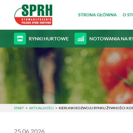
STRONA GŁÓWNA
O S
CEL
RYNKI HURTOWE
NOTOWANIA NA R
ZAR
STA
START
AKTUALNOŚCI
KIERUNKI ROZWOJU RYNKU ŻYWNOŚCI: KON
25.06.2026