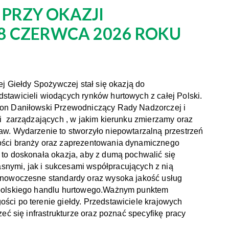
PRZY OKAZJI
18 CZERWCA 2026 ROKU
ej Giełdy Spożywczej stał się okazją do
stawicieli wiodących rynków hurtowych z całej Polski.
non Daniłowski Przewodniczący Rady Nadzorczej i
 i zarządzających , w jakim kierunku zmierzamy oraz
aw. Wydarzenie to stworzyło niepowtarzalną przestrzeń
ości branży oraz zaprezentowania dynamicznego
 to doskonała okazja, aby z dumą pochwalić się
nymi, jak i sukcesami współpracujących z nią
, nowoczesne standardy oraz wysoka jakość usług
e polskiego handlu hurtowego.Ważnym punktem
ści po terenie giełdy. Przedstawiciele krajowych
zeć się infrastrukturze oraz poznać specyfikę pracy