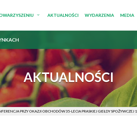
TOWARZYSZENIU
AKTUALNOŚCI
WYDARZENIA
MEDIA
E STOWARZYSZENIA
MULTI
YNKACH
ZĄD I RADA
KOMUN
TUT
DLA M
AKTUALNOŚCI
FERENCJA PRZY OKAZJI OBCHODÓW 35-LECIA PRASKIEJ GIEŁDY SPOŻYWCZEJ