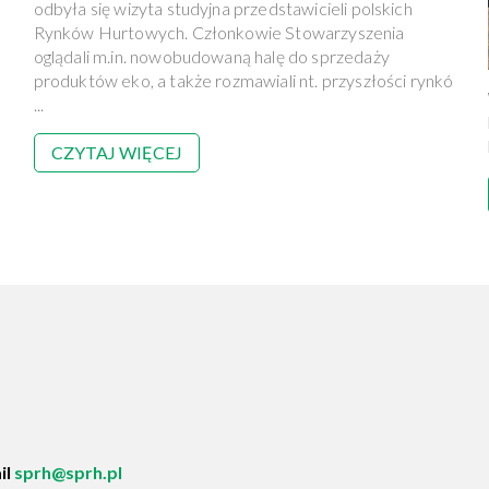
odbyła się wizyta studyjna przedstawicieli polskich
Rynków Hurtowych. Członkowie Stowarzyszenia
oglądali m.in. nowobudowaną halę do sprzedaży
produktów eko, a także rozmawiali nt. przyszłości rynkó
...
CZYTAJ WIĘCEJ
il
sprh@sprh.pl