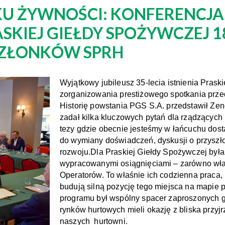
U ŻYWNOŚCI: KONFERENCJA 
SKIEJ GIEŁDY SPOŻYWCZEJ 
CZŁONKÓW SPRH
Wyjątkowy jubileusz 35-lecia istnienia Praski
zorganizowania prestiżowego spotkania przed
Historię powstania PGS S.A. przedstawił Ze
zadał kilka kluczowych pytań dla rządzących
tezy gdzie obecnie jesteśmy w łańcuchu dost
do wymiany doświadczeń, dyskusji o przyszł
rozwoju.
Dla Praskiej Giełdy Spożywczej była
wypracowanymi osiągnięciami – zarówno włas
Operatorów. To właśnie ich codzienna praca
budują silną pozycję tego miejsca na mapi
programu był wspólny spacer zaproszonych go
rynków hurtowych mieli okazję z bliska przyjr
naszych hurtowni.