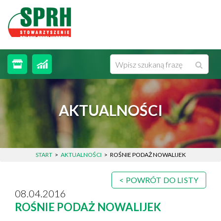
MENU
WYSZUKIWARKA
Wysz
Wpisz
STRONA GŁÓWNA
frazę
O STOWARZYSZENIU
AKTUALNOŚCI
AKTUALNOŚCI
WYDARZENIA
START
AKTUALNOŚCI
ROŚNIE PODAŻ NOWALIJEK
MEDIA
POWRÓT DO LISTY
POLSKIE RYNKI HURTOWE
08.04.2016
ROŚNIE PODAŻ NOWALIJEK
KONTAKT