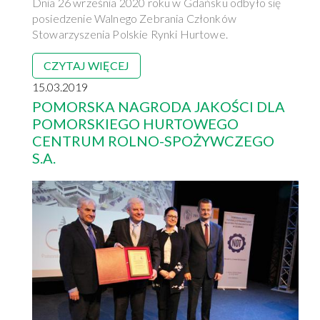
Dnia 26 września 2020 roku w Gdańsku odbyło się
posiedzenie Walnego Zebrania Członków
Stowarzyszenia Polskie Rynki Hurtowe.
CZYTAJ WIĘCEJ
15.03.2019
POMORSKA NAGRODA JAKOŚCI DLA
POMORSKIEGO HURTOWEGO
CENTRUM ROLNO-SPOŻYWCZEGO
S.A.