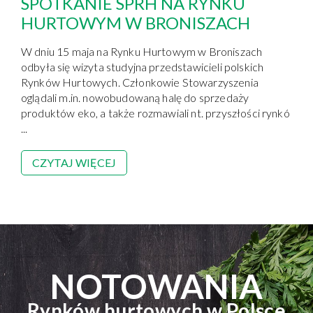
SPOTKANIE SPRH NA RYNKU
HURTOWYM W BRONISZACH
W dniu 15 maja na Rynku Hurtowym w Broniszach
odbyła się wizyta studyjna przedstawicieli polskich
Rynków Hurtowych. Członkowie Stowarzyszenia
oglądali m.in. nowobudowaną halę do sprzedaży
produktów eko, a także rozmawiali nt. przyszłości rynkó
...
CZYTAJ WIĘCEJ
NOTOWANIA
Rynków hurtowych w Polsce