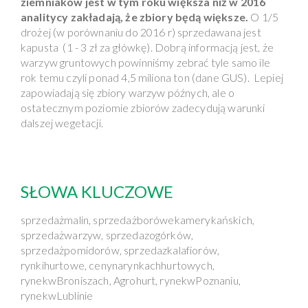
ziemniaków jest w tym roku większa niż w 2016
analitycy zakładają, że zbiory będą większe.
O 1/5
drożej (w porównaniu do 2016 r) sprzedawana jest
kapusta (1 - 3 zł za główkę). Dobrą informacją jest, że
warzyw gruntowych powinniśmy zebrać tyle samo ile
rok temu czyli ponad 4,5 miliona ton (dane GUS). Lepiej
zapowiadają się zbiory warzyw późnych, ale o
ostatecznym poziomie zbiorów zadecydują warunki
dalszej wegetacji.
SŁOWA KLUCZOWE
sprzedażmalin, sprzedażborówekamerykańskich,
sprzedażwarzyw, sprzedazogórków,
sprzedażpomidorów, sprzedazkalafiorów,
rynkihurtowe, cenynarynkachhurtowych,
rynekwBroniszach, Agrohurt, rynekwPoznaniu,
rynekwLublinie