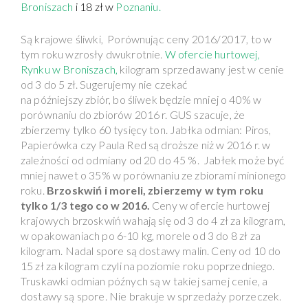
Broniszach
i 18 zł w
Poznaniu.
Są krajowe śliwki, Porównując ceny 2016/2017, to w
tym roku wzrosły dwukrotnie.
W ofercie hurtowej,
Rynku w Broniszach,
kilogram sprzedawany jest w cenie
od 3 do 5 zł. Sugerujemy nie czekać
na późniejszy zbiór, bo śliwek będzie mniej o 40% w
porównaniu do zbiorów 2016 r. GUS szacuje, że
zbierzemy tylko 60 tysięcy ton. Jabłka odmian: Piros,
Papierówka czy Paula Red są droższe niż w 2016 r. w
zależności od odmiany od 20 do 45 %. Jabłek może być
mniej nawet o 35% w porównaniu ze zbiorami minionego
roku.
Brzoskwiń i moreli, zbierzemy w tym roku
tylko 1/3 tego co w 2016.
Ceny w ofercie hurtowej
krajowych brzoskwiń wahają się od 3 do 4 zł za kilogram,
w opakowaniach po 6-10 kg, morele od 3 do 8 zł za
kilogram. Nadal spore są dostawy malin. Ceny od 10 do
15 zł za kilogram czyli na poziomie roku poprzedniego.
Truskawki odmian późnych są w takiej samej cenie, a
dostawy są spore. Nie brakuje w sprzedaży porzeczek.