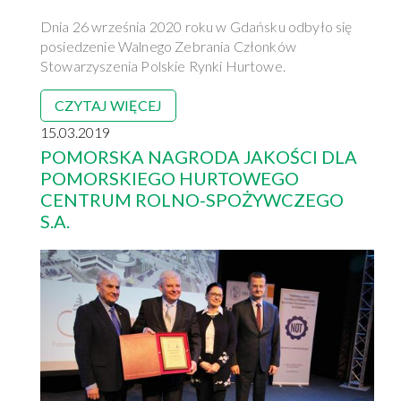
Dnia 26 września 2020 roku w Gdańsku odbyło się
posiedzenie Walnego Zebrania Członków
Stowarzyszenia Polskie Rynki Hurtowe.
CZYTAJ WIĘCEJ
15.03.2019
POMORSKA NAGRODA JAKOŚCI DLA
POMORSKIEGO HURTOWEGO
CENTRUM ROLNO-SPOŻYWCZEGO
S.A.