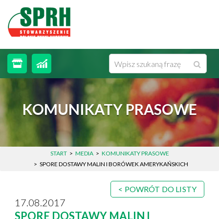
MENU
WYSZUKIWARKA
Wysz
Wpisz
STRONA GŁÓWNA
frazę
O STOWARZYSZENIU
KOMUNIKATY PRASOWE
AKTUALNOŚCI
WYDARZENIA
START
MEDIA
KOMUNIKATY PRASOWE
SPORE DOSTAWY MALIN I BORÓWEK AMERYKAŃSKICH
MEDIA
POLSKIE RYNKI HURTOWE
POWRÓT DO LISTY
17.08.2017
KONTAKT
SPORE DOSTAWY MALIN I