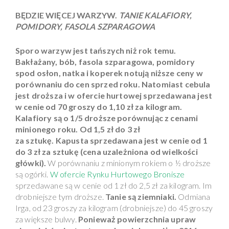
BĘDZIE WIĘCEJ WARZYW.
TANIE KALAFIORY,
POMIDORY, FASOLA SZPARAGOWA
Sporo warzyw jest tańszych niż rok temu.
Bakłażany, bób, fasola szparagowa, pomidory
spod osłon, natka i koperek notują niższe ceny w
porównaniu do cen sprzed roku. Natomiast cebula
jest droższa i w ofercie hurtowej sprzedawana jest
w cenie od 70 groszy do 1,10 zł za kilogram.
Kalafiory są o 1/5 droższe porównując z cenami
minionego roku. Od 1,5 zł do 3 zł
za sztukę. Kapusta sprzedawana jest w cenie od 1
do 3 zł za sztukę (cena uzależniona od wielkości
główki).
W porównaniu z minionym rokiem o ½ droższe
są ogórki.
W ofercie Rynku Hurtowego Bronisze
sprzedawane są w cenie od 1 zł do 2,5 zł za kilogram. Im
drobniejsze tym droższe.
Tanie są ziemniaki.
Odmiana
Irga, od 23 groszy za kilogram (drobniejsze) do 45 groszy
za większe bulwy.
Ponieważ powierzchnia upraw