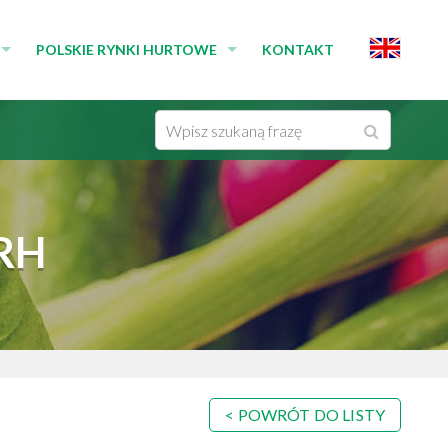
POLSKIE RYNKI HURTOWE
KONTAKT
MEDIA
RYNKI ZRZESZONE W SPRH
WYSZUKIWARKA
Wyszukaj
IKATY PRASOWE
RYNKI NIEZRZESZONE W SPRH
Wpisz
EDIÓW
CZŁONKOWIE ZWYCZAJNI
frazę
DEKLARACJE
RH
POWRÓT DO LISTY