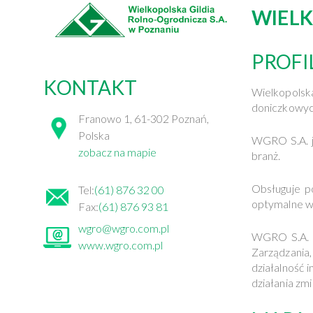
WIELK
PROFI
KONTAKT
Wielkopols
doniczkowyc
Franowo 1, 61-302 Poznań,
Polska
WGRO S.A. j
zobacz na mapie
branż.
Obsługuje p
Tel:
(61) 876 32 00
optymalne w
Fax:
(61) 876 93 81
wgro@wgro.com.pl
WGRO S.A. t
www.wgro.com.pl
Zarządzania
działalność 
działania zm