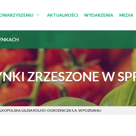
TOWARZYSZENIU
AKTUALNOŚCI
WYDARZENIA
MEDIA
E STOWARZYSZENIA
MULTI
YNKACH
ZĄD I RADA
KOMUN
TUT
DLA M
YNKI ZRZESZONE W SP
LKOPOLSKA GILDIA ROLNO-OGRODNICZA S.A. W POZNANIU