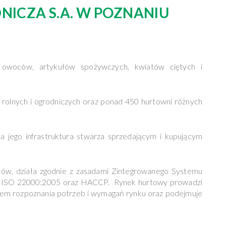
NICZA S.A. W POZNANIU
, owoców, artykułów spożywczych, kwiatów ciętych i
olnych i ogrodniczych oraz ponad 450 hurtowni różnych
jego infrastruktura stwarza sprzedającym i kupującym
ców, działa zgodnie z zasadami Zintegrowanego Systemu
 i ISO 22000:2005 oraz HACCP. Rynek hurtowy prowadzi
celem rozpoznania potrzeb i wymagań rynku oraz podejmuje