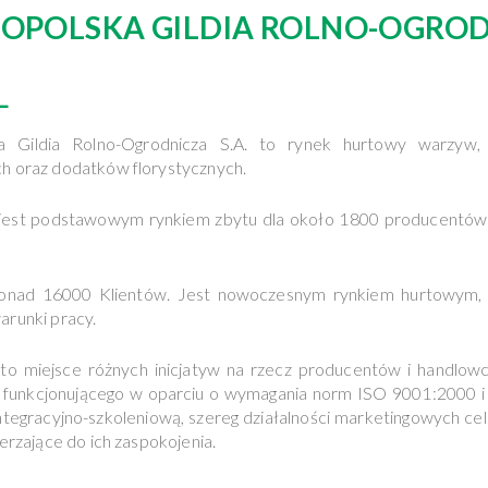
OPOLSKA GILDIA ROLNO-OGROD
L
ka Gildia Rolno-Ogrodnicza S.A. to rynek hurtowy warzyw
h oraz dodatków florystycznych.
est podstawowym rynkiem zbytu dla około 1800 producentów r
onad 16000 Klientów. Jest nowoczesnym rynkiem hurtowym, a 
arunki pracy.
o miejsce różnych inicjatyw na rzecz producentów i handlow
, funkcjonującego w oparciu o wymagania norm ISO 9001:2000
integracyjno-szkoleniową, szereg działalności marketingowych 
ierzające do ich zaspokojenia.