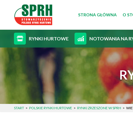
STRONA GŁÓWNA
O S
CEL
RYNKI HURTOWE
NOTOWANIA NA R
ZAR
STA
R
START
POLSKIE RYNKI HURTOWE
RYNKI ZRZESZONE W SPRH
WIE