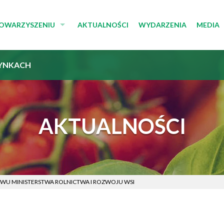
TOWARZYSZENIU
AKTUALNOŚCI
WYDARZENIA
MEDIA
E STOWARZYSZENIA
MULTI
YNKACH
ZĄD I RADA
KOMUN
TUT
DLA M
AKTUALNOŚCI
WU MINISTERSTWA ROLNICTWA I ROZWOJU WSI