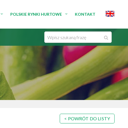
POLSKIE RYNKI HURTOWE
KONTAKT
MEDIA
RYNKI ZRZESZONE W SPRH
WYSZUKIWARKA
Wyszukaj
IKATY PRASOWE
RYNKI NIEZRZESZONE W SPRH
Wpisz
EDIÓW
CZŁONKOWIE ZWYCZAJNI
frazę
DEKLARACJE
POWRÓT DO LISTY