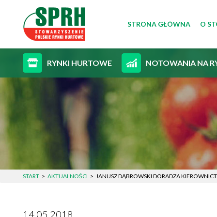
STRONA GŁÓWNA
O S
CEL
RYNKI HURTOWE
NOTOWANIA NA R
ZAR
STA
START
AKTUALNOŚCI
JANUSZ DĄBROWSKI DORADZA KIEROWNICT
14.05.2018