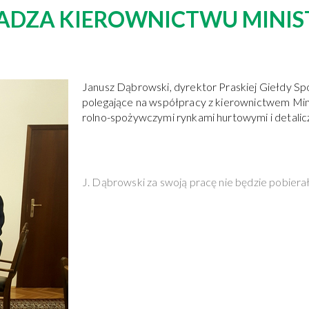
ADZA KIEROWNICTWU MINIS
Janusz Dąbrowski, dyrektor Praskiej Giełdy Sp
polegające na współpracy z kierownictwem Min
rolno-spożywczymi rynkami hurtowymi i detalic
J. Dąbrowski za swoją pracę nie będzie pobiera